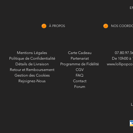
E
À PROPOS
NOS COORD
Mentions Légales
Carte Cadeau
07.80.97.5
Politique de Confidentialité
Partenariat
De 10h00 à 
Détails de Livraison
Programme de Fidélité
www.lollipopco
Retour et Remboursement
CGV
Gestion des Cookies
FAQ
Rejoignez-Nous
Contact
Forum
L