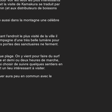
ur voir les lieux les plus intéressants
ait la visite de Kamakura se traduit par
in (et aux distributeurs de boissons
ve aussi dans la montagne une célèbre
l’endroit le plus visité de la ville il
accompagne d’une très belle lumière pour
les portes des sanctuaires ne ferment.
e plage. On y vient pour faire du surf
heure et demi ou deux heures de marche,
si choisir de suivre quelques sentiers en
 lieu intéressant à visiter.
’hiver aura peu en commun avec le