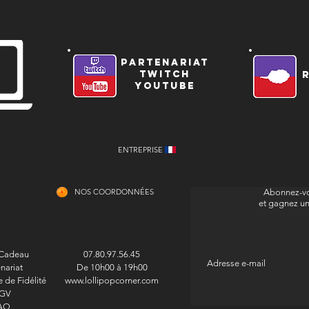
partenariat
twitch
youtube
ENTREPRISE
NOS COORDONNÉES
Abonnez-vo
et gagnez u
 Cadeau
07.80.97.56.45
nariat
De 10h00 à 19h00
de Fidélité
www.lollipopcorner.com
GV
AQ