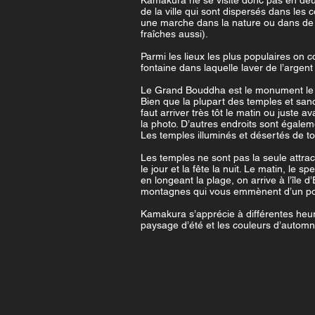
Kamakura ne se visite donc pas en deux 
de la ville qui sont dispersés dans les 
une marche dans la nature ou dans de p
fraîches aussi).
Parmi les lieux les plus populaires on
fontaine dans laquelle laver de l’argen
Le Grand Bouddha est le monument le 
Bien que la plupart des temples et sanctu
faut arriver très tôt le matin ou juste a
la photo. D’autres endroits sont égaleme
Les temples illuminés et désertés de tou
Les temples ne sont pas la seule attrac
le jour et la fête la nuit. Le matin, le
en longeant la plage, on arrive à l’île 
montagnes qui vous emmènent d’un poin
Kamakura s’apprécie à différentes heur
paysage d’été et les couleurs d’automn