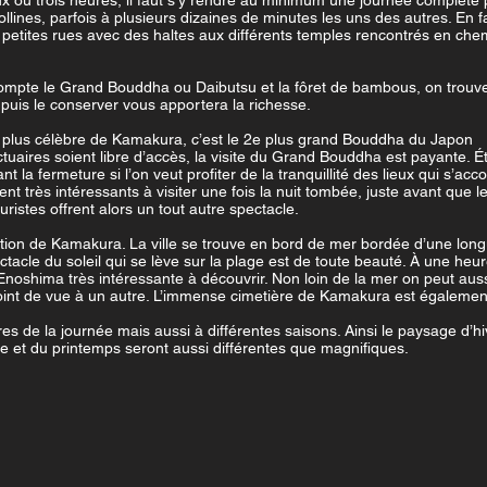
ou trois heures, il faut s’y rendre au minimum une journée complète po
collines, parfois à plusieurs dizaines de minutes les uns des autres. En f
etites rues avec des haltes aux différents temples rencontrés en chem
 compte le Grand Bouddha ou Daibutsu et la fôret de bambous, on trou
t puis le conserver vous apportera la richesse.
plus célèbre de Kamakura, c’est le 2e plus grand Bouddha du Japon
aires soient libre d’accès, la visite du Grand Bouddha est payante. Étant 
vant la fermeture si l’on veut profiter de la tranquillité des lieux qui s’
nt très intéressants à visiter une fois la nuit tombée, juste avant que 
ristes offrent alors un tout autre spectacle.
tion de Kamakura. La ville se trouve en bord de mer bordée d’une longu
 spectacle du soleil qui se lève sur la plage est de toute beauté. À une 
d’Enoshima très intéressante à découvrir. Non loin de la mer on peut aus
t de vue à un autre. L’immense cimetière de Kamakura est également un
es de la journée mais aussi à différentes saisons. Ainsi le paysage d
e et du printemps seront aussi différentes que magnifiques.